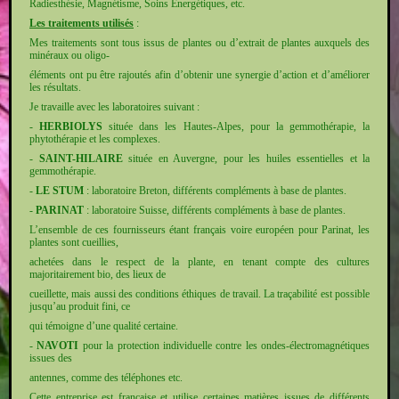
Radiesthésie, Magnétisme, Soins Energétiques, etc.
Les traitements utilisés
:
Mes traitements sont tous issus de plantes ou d’extrait de plantes auxquels des
minéraux ou oligo-
éléments ont pu être rajoutés afin d’obtenir une synergie d’action et d’améliorer
les résultats.
Je travaille avec les laboratoires suivant :
-
HERBIOLYS
située dans les Hautes-Alpes, pour la gemmothérapie, la
phytothérapie et les complexes.
-
SAINT-HILAIRE
située en Auvergne, pour les huiles essentielles et la
gemmothérapie.
-
LE STUM
: laboratoire Breton, différents compléments à base de plantes.
-
PARINAT
: laboratoire Suisse, différents compléments à base de plantes.
L’ensemble de ces fournisseurs étant français voire européen pour Parinat, les
plantes sont cueillies,
achetées dans le respect de la plante, en tenant compte des cultures
majoritairement bio, des lieux de
cueillette, mais aussi des conditions éthiques de travail. La traçabilité est possible
jusqu’au produit fini, ce
qui témoigne d’une qualité certaine.
-
NAVOTI
pour la protection individuelle contre les ondes-électromagnétiques
issues des
antennes, comme des téléphones etc.
Cette entreprise est française et utilise certaines matières issues de différents